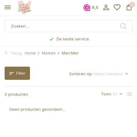
0
9,5
De beste service
Terug
Home
Merken
Meri Meri
Filter
Sorteren op:
Toon:
0 producten
Geen producten gevonden!...