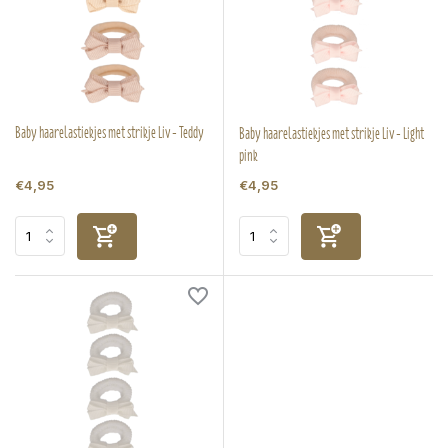
Baby haarelastiekjes met strikje Liv - Teddy
Baby haarelastiekjes met strikje Liv - Light
pink
€4,95
€4,95