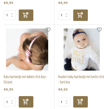
€6,95
€6,95
Baby haarbandje met dubbele strik Amy -
Newborn baby haarbandje met kanten strik
Old pink
- Dark blue
€6,95
€6,50