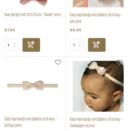
Haarspeldjes met strik Olivia - Powder tones
Baby haarbandje met dubbele strik Amy -
pale pink
€7,95
€6,95
Baby haarbandje met dubbele strik Amy -
Baby haarbandje met dubbele strik Amy -
Antique white
Champagne colored