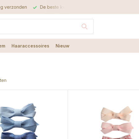
este kwaliteit
De beste service
em
Haaraccessoires
Nieuw
ten