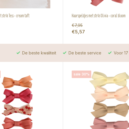
 strik Tess - cream taft
Haarspeldjes met strik Olivia - coral bloom
€7,95
€5,57
De beste kwaliteit
De beste service
Voor 17 
sale 30%