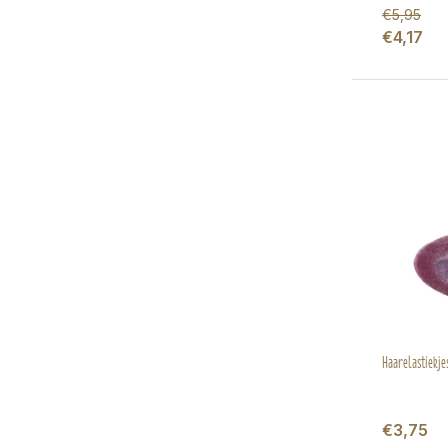
€5,95
€4,17
Haarelastiekjes
€3,75