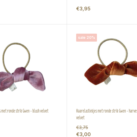
€3,95
sale 20%
 met ronde strik Gwen - blush velvet
Haarelastiekjes met ronde strik Gwen - harve
velvet
€3,75
€3,00