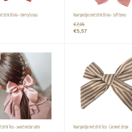
t strik Olivia - cherrylicious
Haarspeldjes met strik Olivia - Soft tones
€7,95
€5,57
 strik Tess - sweet nectar satin
Haarspeldje met strik Tess - Caramel stripe