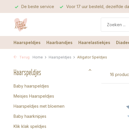
rvice
Voor 17 uur besteld, dezelfde dag verzonden
De b
Haarspeldjes
Haarbandjes
Haarelastiekjes
Diade
Terug
Home
Haarspeldjes
Alligator Speldjes
Haarspeldjes
16 produc
Baby haarspeldjes
Meisjes Haarspeldjes
Haarspeldjes met bloemen
Baby haarknipjes
Klik klak speldjes