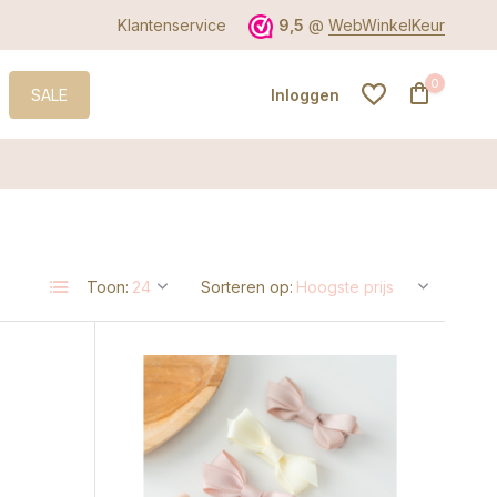
Klantenservice
9,5
@
WebWinkelKeur
0
SALE
Inloggen
Account aanmaken
Toon:
Sorteren op:
Account aanmaken