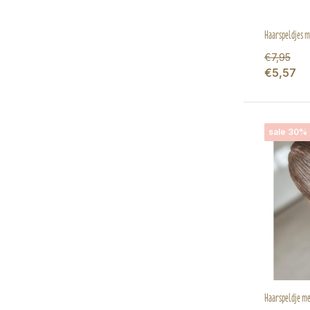
Haarspeldjes me
€7,95
€5,57
sale 30%
Haarspeldje met