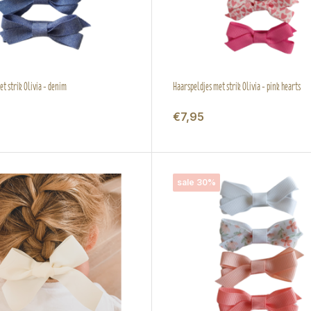
t strik Olivia - denim
Haarspeldjes met strik Olivia - pink hearts
€7,95
sale 30%