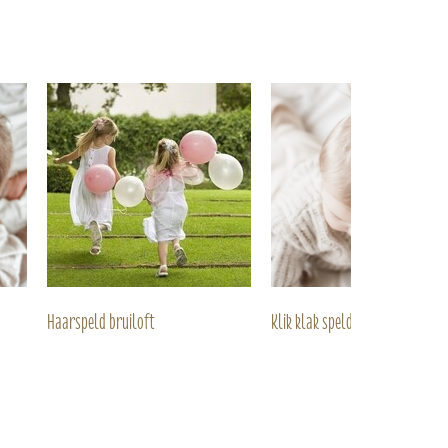
Haarspeld bruiloft
Klik klak speldjes