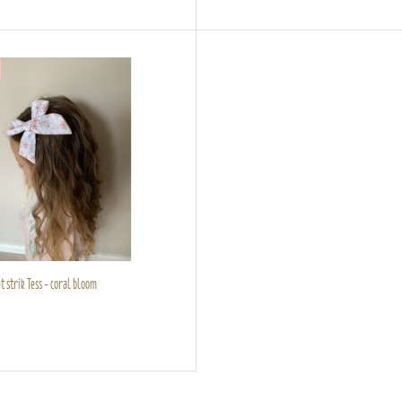
 strik Tess - coral bloom