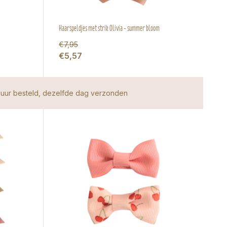
Haarspeldjes met strik Olivia - summer bloom
€7,95
€5,57
uur besteld, dezelfde dag verzonden