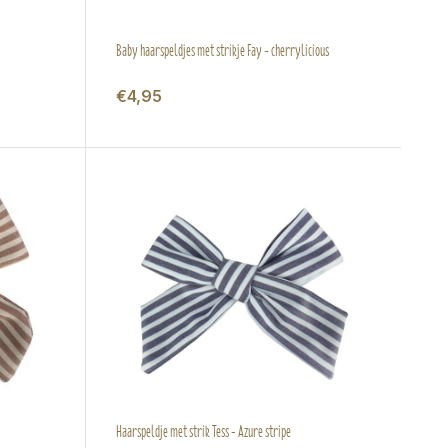
Baby haarspeldjes met strikje Fay - cherrylicious
€4,95
Haarspeldje met strik Tess - Azure stripe