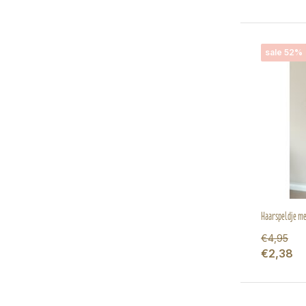
sale 52%
Haarspeldje met
€4,95
€2,38