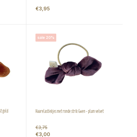
€3,95
sale 20%
st gold
Haarelastiekjes met ronde strik Gwen - plum velvet
€3,75
€3,00