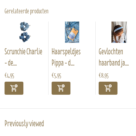
Gerelateerde producten
Scrunchie Charlie
Haarspeldjes
Gevlochten
- de...
Pippa - d...
haarband ja...
€4,95
€5,95
€8,95
Previously viewed