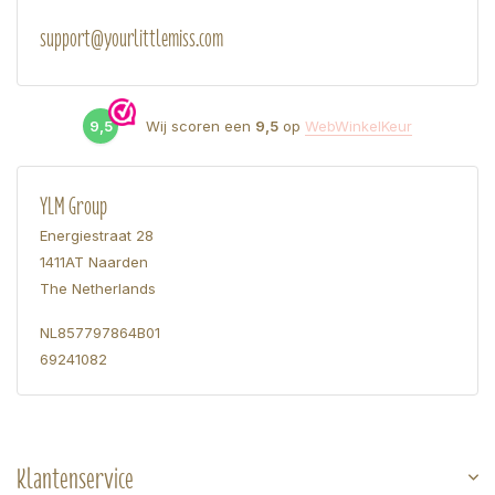
support@yourlittlemiss.com
9,5
Wij scoren een
9,5
op
WebWinkelKeur
YLM Group
Energiestraat 28
1411AT Naarden
The Netherlands
NL857797864B01
69241082
Klantenservice