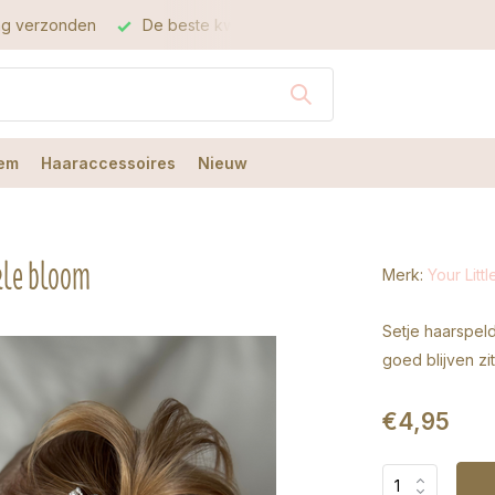
dag verzonden
De beste kwaliteit
De beste service
em
Haaraccessoires
Nieuw
kle bloom
Merk:
Your Littl
Setje haarspel
goed blijven zi
€4,95