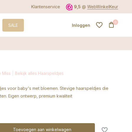
Klantenservice
9,5
@
WebWinkelKeur
0
SALE
Inloggen
Account aanmaken
e Miss
Bekijk alles Haarspeldjes
Account aanmaken
djes voor baby's met bloemen. Stevige haarspeldjes die
tten. Eigen ontwerp, premium kwaliteit
Toevoegen aan winkelwagen