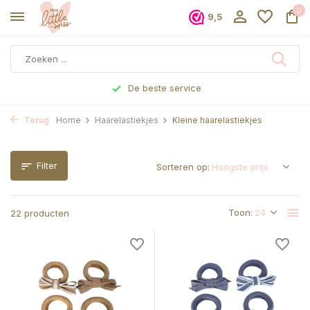
0
9,5
Voor 17 uur besteld, dezelfde dag verzonden
Terug
Home
Haarelastiekjes
Kleine haarelastiekjes
Filter
Sorteren op:
Toon:
22 producten