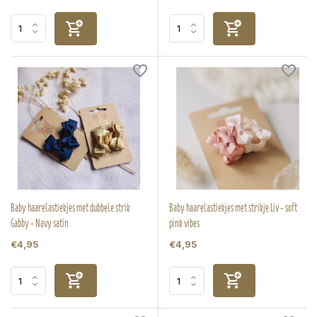
Baby haarelastiekjes met dubbele strik
Baby haarelastiekjes met strikje Liv - soft
Gabby - Navy satin
pink vibes
€4,95
€4,95