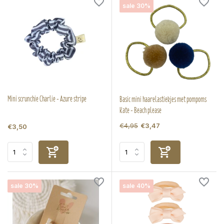
sale 30%
Mini scrunchie Charlie - Azure stripe
Basic mini haarelastiekjes met pompoms
Kate - Beach please
€4,95
€3,47
€3,50
sale 30%
sale 40%