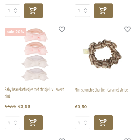
sale 20%
Baby haarelastiekjes met strikje Liv - sweet
Mini scrunchie Charlie - Caramel stripe
pink
€4,95
€3,96
€3,50