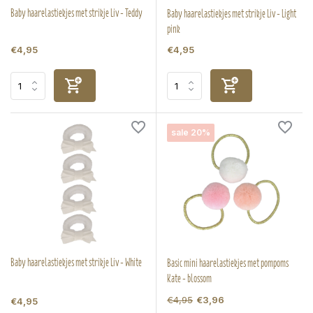
Baby haarelastiekjes met strikje Liv - Teddy
Baby haarelastiekjes met strikje Liv - Light
pink
€4,95
€4,95
sale 20%
Baby haarelastiekjes met strikje Liv - White
Basic mini haarelastiekjes met pompoms
Kate - blossom
€4,95
€3,96
€4,95