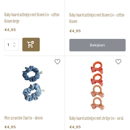
Baby haarelastiekjes met bloem Liv - cotton
Baby haarelastiekjes met bloem Liv - cotton
bloom beige
bloom
€4,95
€4,95
Bekijken
Mini scrunchie Charlie - denim
Baby haarelastiekjes met strikje Liv - coral
€4,95
€4,95