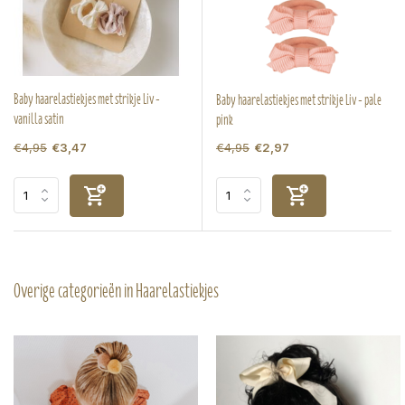
Baby haarelastiekjes met strikje Liv -
Baby haarelastiekjes met strikje Liv - pale
vanilla satin
pink
€4,95
€4,95
€3,47
€2,97
Overige categorieën in Haarelastiekjes