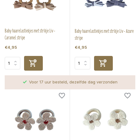
Baby haarelastiekjes met strikje Liv -
Baby haarelastiekjes met strikje Liv - Azure
Caramel stripe
stripe
€4,95
€4,95
Voor 17 uur besteld, dezelfde dag verzonden