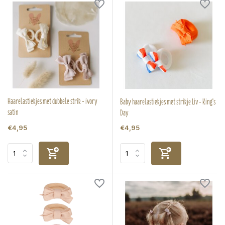
Haarelastiekjes met dubbele strik - ivory
Baby haarelastiekjes met strikje Liv - King's
satin
Day
€4,95
€4,95