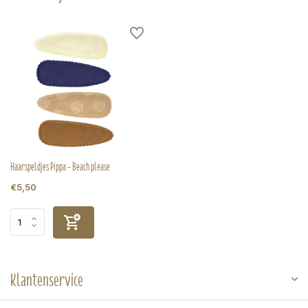
Haarspeldjes Pippa - Beach please
€5,50
Klantenservice