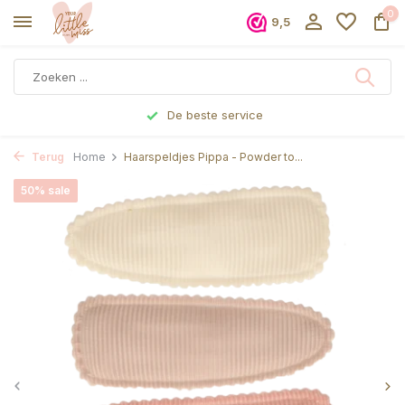
0
9,5
De beste service
Terug
Home
Haarspeldjes Pippa - Powder to...
50% sale