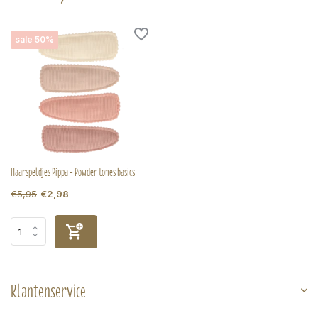
sale 50%
Haarspeldjes Pippa - Powder tones basics
€5,95
€2,98
Klantenservice