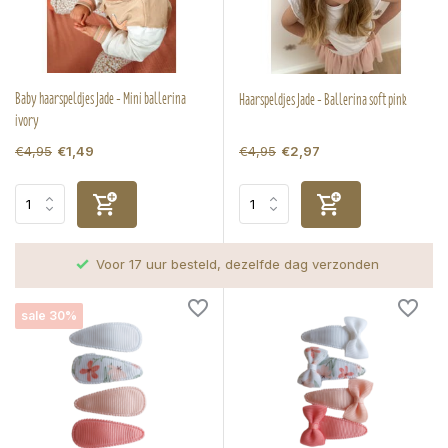
Baby haarspeldjes Jade - Mini ballerina
Haarspeldjes Jade - Ballerina soft pink
ivory
€4,95
€4,95
€1,49
€2,97
Voor 17 uur besteld, dezelfde dag verzonden
sale 30%