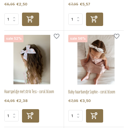
€6,95
€7,95
€2,50
€5,57
sale 52%
sale 56%
Haarspeldje met strik Tess - coral bloom
Baby haarbandje Sophie - coral bloom
€4,95
€7,95
€2,38
€3,50