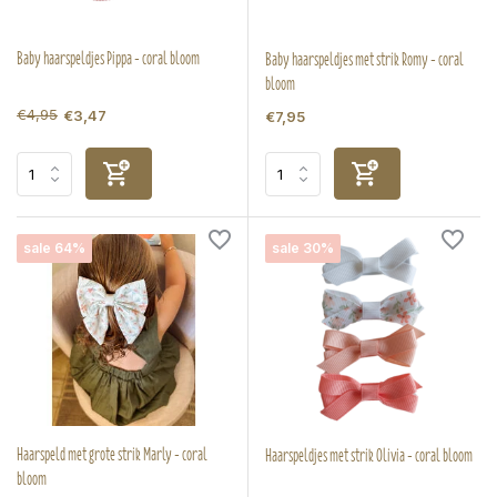
Baby haarspeldjes Pippa - coral bloom
Baby haarspeldjes met strik Romy - coral
bloom
€4,95
€3,47
€7,95
sale 64%
sale 30%
Haarspeld met grote strik Marly - coral
Haarspeldjes met strik Olivia - coral bloom
bloom