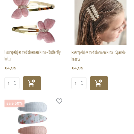
Haarspeldjes met bloemen Nina - Butterfly
Haarspeldjes met bloemen Nina - Sparkle
belle
hearts
€4,95
€4,95
sale 50%