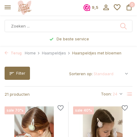
0
9,5
Voor 17 uur besteld, dezelfde dag verzonden
Terug
Home
Haarspeldjes
Haarspeldjes met bloemen
Filter
Sorteren op:
Toon:
21 producten
sale 70%
sale 40%