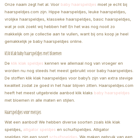
Onze naam zegt het al. Voor
baby haarspeldjes
moet je echt bij
haarspeldjes.com zijn. Hippe haarspeldjes, leuke haarspeldjes,
vrolijke haarspeldjes, klassieke haarspeldjes, basic haarspeldjes,
wat je ook zoekt wij hebben het! En het was nog nooit zo
makkelijk om je collectie aan te vullen, want bij ons koop je heel
gemakkelijk je baby haarspeldjes online.
Klik klak baby haarspeldjes met bloemen
De
klik klak speldjes
kennen we allemaal nog van vroeger en
worden nu nog steeds het meest gebruikt voor baby haarspeldjes.
De stoffen klik klak haarspeldjes voor baby’s zijn van extra stevige
kwaliteit zodat ze goed in het haar blijven zitten. Haarspeldjes.com
heeft het meest uitgebreide aanbod klik klaks
baby haarspeldjes
met bloemen in alle maten en stijlen.
Haarspeldjes voor meisjes
Wat een aanbod! We hebben diverse soorten zoals klik klak
speldjes,
alligator speldjes
en schuifspeldjes. Alligator
speldjes zijn een soort
schuifspeldjes
. We maken gebruik van een