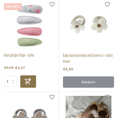
sale 40%
Haarspeldjes Pippa - aloha
Baby haarelastiekjes met bloem Liv - cotton
bloom
€5,95
€3,57
€4,95
Bekijken