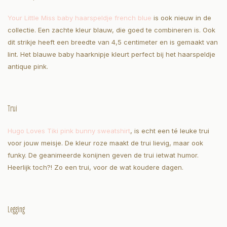
Your Little Miss baby haarspeldje french blue
is ook nieuw in de
collectie. Een zachte kleur blauw, die goed te combineren is. Ook
dit strikje heeft een breedte van 4,5 centimeter en is gemaakt van
lint. Het blauwe baby haarknipje kleurt perfect bij het haarspeldje
antique pink.
Trui
Hugo Loves Tiki pink bunny sweatshirt
, is echt een té leuke trui
voor jouw meisje. De kleur roze maakt de trui lievig, maar ook
funky. De geanimeerde konijnen geven de trui ietwat humor.
Heerlijk toch?! Zo een trui, voor de wat koudere dagen.
Legging