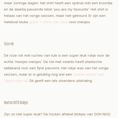
maar zonnige dagen. Het shirt heeft een opdruk met een kroontje
en de daarbij passende tekst ‘you are my favourite’. Het shirt is
helaas van het vorige seizoen, maar niet getreurd. Er zijn een
heleboel leuke
grijze T-shirts van Zara
voor meisjes.
Tule rok
De roze rok met ruches van tule is een super leuk rokje voor de
echte ‘meisjes meisjes’. De rok met volants heeft elastische
tailleband voor een fijne pasvorm. Het rokje was van het vorige
seizoen, maar er is gelukkig nog wel een
zwarte variant van
Zara’s tule rok
. Dit geeft een iets stoerdere uitstraling.
Houten OOTD blokjes
Zijn ze niet super leuk? De houten alfabet blokjes van OOH NOO.