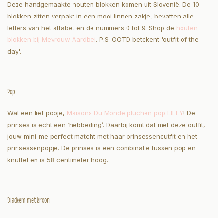
Deze handgemaakte houten blokken komen uit Slovenië. De 10
blokken zitten verpakt in een mooi linnen zakje, bevatten alle
letters van het alfabet en de nummers 0 tot 9. Shop de
houten
blokken bij Mevrouw Aardbei
. P.S. OOTD betekent 'outfit of the
day'.
Pop
Wat een lief popje,
Maisons Du Monde pluchen pop LILLY
! De
prinses is echt een ‘hebbeding’. Daarbij komt dat met deze outfit,
jouw mini-me perfect matcht met haar prinsessenoutfit en het
prinsessenpopje. De prinses is een combinatie tussen pop en
knuffel en is 58 centimeter hoog.
Diadeem met kroon