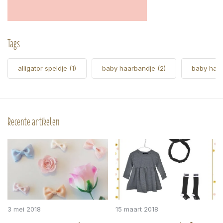
Tags
alligator speldje
(1)
baby haarbandje
(2)
baby haa
Recente artikelen
3 mei 2018
15 maart 2018