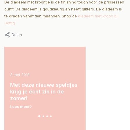
De diadeem met kroontje is de finishing touch voor de prinsessen
outfit. De diadeem is goudkleurig en heeft glitters. De diadeem is
te dragen vanaf tien maanden. Shop de
diadeem met kroon bij
Dottig
.
Delen
3 mei 2018
15 maart 2018
Met deze nieuwe speldjes
Dit setje is echt té l
rm)!
krijg je écht zin in de
Lees meer
zomer!
Lees meer