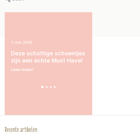
3 mei 2018
15 maart 2018
Deze schattige schoentjes
Deze schoentjes zij
' is
zijn een echte Must Have!
schattig!
Lees meer
Lees meer
Recente artikelen