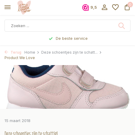
0
9,5
De beste service
Terug
Home
Deze schoentjes zijn te schatt...
Product We Love
15 maart 2018
Deze schoentjes zijn te schattig!