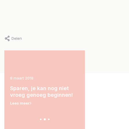
Delen
8 maart 2018
1 maart 2018
tjes
Sparen, je kan nog niet
Lekker tutten met j
ve!
vroeg genoeg beginnen!
dochter, deze 'mak
he-le-maal de bom
Lees meer
Lees meer