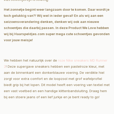
Het zonnetje begint weer langzaam door te komen. Daar wordt je
toch gelukkig van?! Wij wel in ieder geval! En als wij aan een
seizoensverandering denken, denken wij ook aan nieuwe
schoentjes die daarbij passen. In deze Product We Love hebben
wij bij Haarspeldjes.com super mega cute schoentjes gevonden
voor jouw meisje!
We hebben het natuurlijk over de
roze Nike sneakers MD Runner
2
! Deze supergave sneakers hebben een pastelroze kleur, met
aan de binnenkant een donkerblauwe voering. De verdikte hiel
zorgt voor extra comfort en de loopzool met grof wafelprofiel
biedt grip bij het lopen. Dit model heeft een voering van textiel met
een vast voetbed en een handige klittenbandsluiting. Draag hem
bij een stoere jeans of een lief jurkje en je bent ready to go!