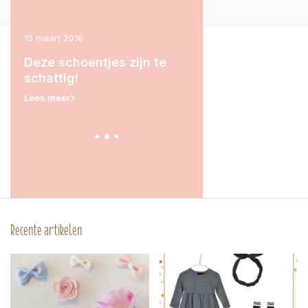
15 maart 2018
1 maart 2018
tjes
Deze schoentjes zijn te
Lekker tutten met j
ve!
schattig!
dochter, deze 'mak
he-le-maal de bom
Lees meer
Lees meer
Recente artikelen