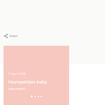
Delen
11 april 2018
11 december 2017
Haarspeldjes baby
Haarknipjes
Lees meer
Lees meer