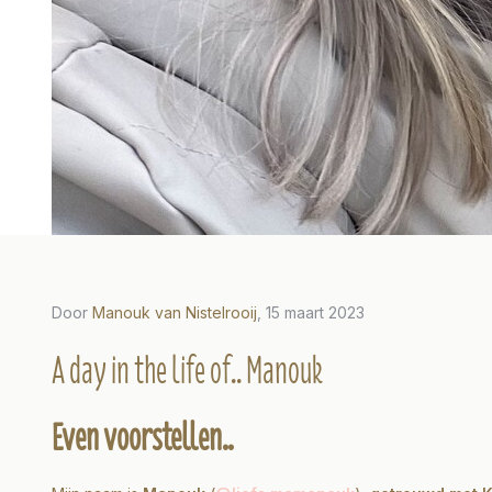
Door
Manouk van Nistelrooij
, 15 maart 2023
2023
Door Marissa Ros, 29 november 2022
Door Car
A day in the life of.. Manouk
fe of..
A day in the life of..
A da
Even voorstellen..
Marissa
Car
Lees meer
Lees m