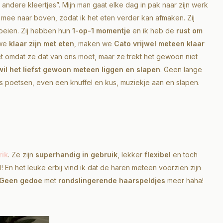
andere kleertjes”. Mijn man gaat elke dag in pak naar zijn werk
k mee naar boven, zodat ik het eten verder kan afmaken. Zij
oeien. Zij hebben hun
1-op-1 momentje
en ik heb de
rust om
 we
klaar zijn met eten
, maken we
Cato vrijwel meteen klaar
et omdat ze dat van ons moet, maar ze trekt het gewoon niet
il het liefst gewoon meteen liggen en slapen
. Geen lange
es poetsen, even een knuffel en kus, muziekje aan en slapen.
rik
. Ze zijn
superhandig in gebruik
, lekker
flexibel
en toch
aal! En het leuke erbij vind ik dat de haren meteen voorzien zijn
Geen gedoe
met
rondslingerende haarspeldjes
meer haha!