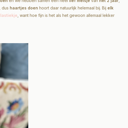
Koen
en we hebben samen een heel
lief meisje
van
net 2 jaar
,
, dus
haartjes doen
hoort daar natuurlijk helemaal bij. Bij
elk
lastiekje
, want hoe fijn is het als het gewoon allemaal lekker