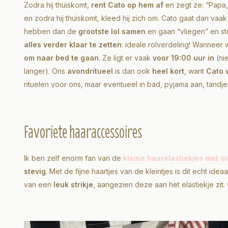
Zodra hij thuiskomt,
rent Cato op hem af
en zegt ze: “Papa, 
en zodra hij thuiskomt, kleed hij zich om. Cato gaat dan vaa
hebben dan de
grootste lol samen
en gaan “vliegen” en st
alles verder klaar te zetten
: ideale rolverdeling! Wanneer
om naar bed te gaan
. Ze ligt er vaak
voor 19:00 uur in
(ni
langer). Ons
avondritueel
is dan ook
heel kort
, want
Cato w
rituelen voor ons, maar eventueel in bad, pyjama aan, tandj
Favoriete haaraccessoires
Ik ben zelf enorm fan van de
kleine haarelastiekjes met st
stevig
. Met de fijne haartjes van de kleintjes is dit echt ide
van een
leuk strikje
, aangezien deze aan het elastiekje zit.