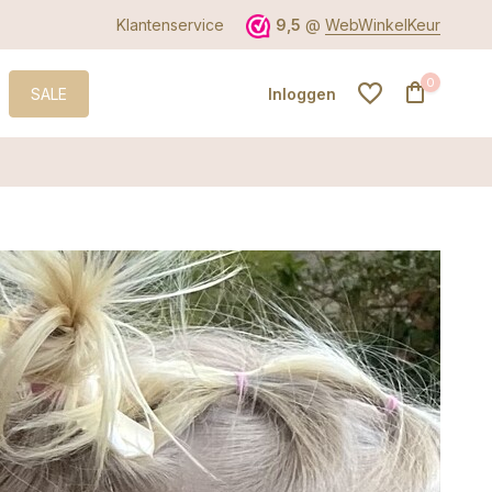
Klantenservice
9,5
@
WebWinkelKeur
0
SALE
Inloggen
Account aanmaken
Account aanmaken