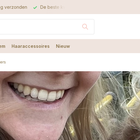
este kwaliteit
De beste service
em
Haaraccessoires
Nieuw
cers