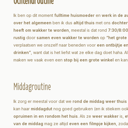
Ochtendroutine
Ik ben op dit moment
fulltime huismoeder
en
werk in de 
over het algemeen
ben ik dus
altijd thuis
met ons
dochter
heeft om wakker te worden
, meestal is dat rond
7:30/8:00
rustig
door
samen even wakker te worden
op
“het grote
verplaatsen we onszelf naar beneden voor
een ontbijtje e
drinken”
, want dat is het liefst wat ze elke dag doet haha. 
maken we vaak even een
stop bij een grote winkel
en kan
Middagroutine
Ik zorg er meestal voor dat we
rond de middag weer thuis
kan haar
middagdut
nog goed gebruiken (en ik stiekem ook
opruimen in en rondom het huis
. Als ze
weer wakker
is,
e
van de middag
mag ze altijd
even een filmpje kijken
, zoda