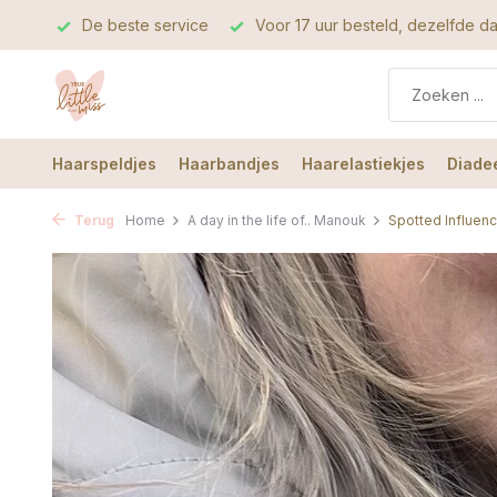
rvice
Voor 17 uur besteld, dezelfde dag verzonden
De b
Haarspeldjes
Haarbandjes
Haarelastiekjes
Diade
Terug
Home
A day in the life of.. Manouk
Spotted Influen