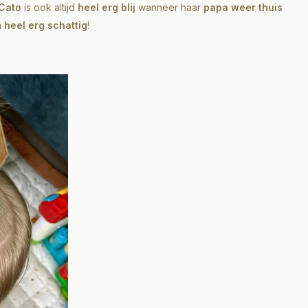
Cato
is ook altijd
heel erg blij
wanneer haar
papa weer thuis
m
heel erg schattig
!