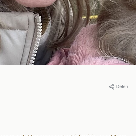
Delen
ina van der Hoek, 11 april 2023
Door Marit Stam, 31 januari 2023
y in the life of..
A day in the life 
ina
Marit
eer
Lees meer