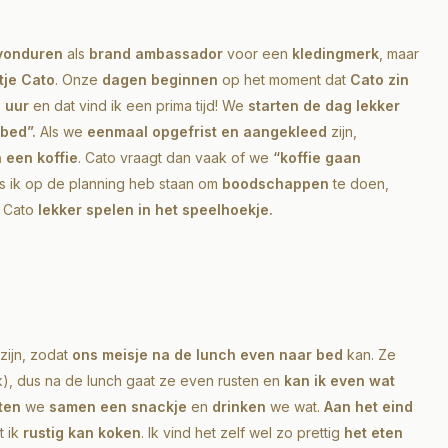
avonduren
als
brand ambassador
voor een
kledingmerk
, maar
tje Cato
. Onze
dagen beginnen
op het moment dat
Cato zin
 uur
en dat vind ik een prima tijd! We
starten de dag lekker
 bed”.
Als we
eenmaal opgefrist en aangekleed
zijn,
n een koffie
. Cato vraagt dan vaak of we
“koffie gaan
Als ik op de planning heb staan om
boodschappen
te doen,
 Cato
lekker spelen in het speelhoekje.
zijn, zodat
ons meisje na de lunch even naar bed
kan. Ze
), dus na de lunch gaat ze even rusten en
kan ik even wat
ten
we
samen een snackje
en
drinken
we wat.
Aan het eind
t ik
rustig kan koken
. Ik vind het zelf wel zo prettig
het eten