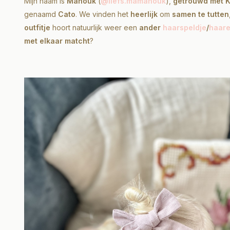
Mijn naam is
Manouk
(
@liefs.mamanouk
),
getrouwd met 
genaamd
Cato
. We vinden het
heerlijk
om
samen te tutten
outfitje
hoort natuurlijk weer een
ander
haarspeldje
/
haare
met elkaar matcht
?