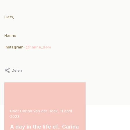
Liefs,
Hanne
Instagram:
@hanne_dem
Delen
il
Door Manouk van Nistelrooij, 15 maart
Door Marit Stam, 31 januari
2023
A day in the life of.
rina
A day in the life of..
Lees meer