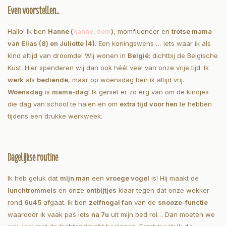
Even voorstellen..
Hallo! Ik ben
Hanne (
hanne_dem
)
, momfluencer en
trotse mama
van Elias (8) en Juliette (4)
. Een koningswens … iets waar ik als
kind altijd van droomde! Wij wonen in
België
; dichtbij de Belgische
Kust. Hier spenderen wij dan ook héél veel van onze vrije tijd. Ik
werk
als
bediende
, maar op woensdag ben ik altijd vrij.
Woensdag
is
mama-dag
! Ik geniet er zo erg van om de kindjes
die dag van school te halen en om
extra tijd voor hen
te hebben
tijdens een drukke werkweek.
Dagelijkse routine
Ik heb geluk dat
mijn man
een
vroege vogel
is! Hij maakt de
lunchtrommels
en onze
ontbijtjes
klaar tegen dat onze wekker
rond
6u45
afgaat. Ik ben
zelf
nogal fan
van de
snooze-functie
waardoor ik vaak pas iets
na 7u
uit mijn bed rol… Dan moeten we