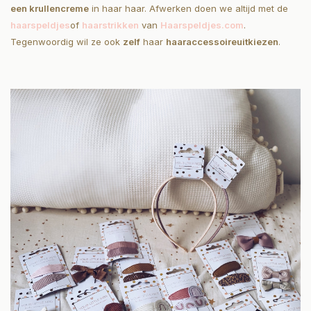
een krullencreme
in haar haar. Afwerken doen we altijd met de
haarspeldjes
of
haarstrikken
van
Haarspeldjes.com
.
Tegenwoordig wil ze ook
zelf
haar
haaraccessoire
uitkiezen
.