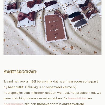
Favoriete haaraccessoire
Ik vind het vooral
héél belangrijk
dat haar
haaraccessoire past
bij haar outfit.
Gelukkig is er
super veel keuze
bij
Haarspeldjes.com. Hierdoor hebben we nooit het probleem dat we
geen matching haaraccessoire hebben. De
haarstrikken
en
haarspeldjes
zijn een
lifesaver
en zijn
onze favoriete