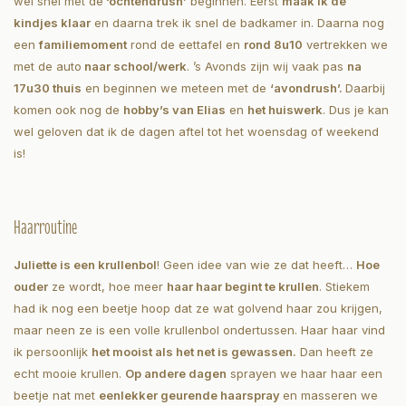
wel snel met de
‘ochtendrush’
beginnen. Eerst
maak ik de
kindjes klaar
en daarna trek ik snel de badkamer in. Daarna nog
een
familiemoment
rond de eettafel en
rond 8u10
vertrekken we
met de auto
naar school/werk
. ’s Avonds zijn wij vaak pas
na
17u30 thuis
en beginnen we meteen met de
‘avondrush’.
Daarbij
komen ook nog de
hobby’s van Elias
en
het huiswerk
. Dus je kan
wel geloven dat ik de dagen aftel tot het woensdag of weekend
is!
Haarroutine
Juliette is een krullenbol
! Geen idee van wie ze dat heeft…
Hoe
ouder
ze wordt, hoe meer
haar haar begint te krullen
. Stiekem
had ik nog een beetje hoop dat ze wat golvend haar zou krijgen,
maar neen ze is een volle krullenbol ondertussen. Haar haar vind
ik persoonlijk
het mooist als het net is gewassen.
Dan heeft ze
echt mooie krullen.
Op andere dagen
sprayen we haar haar een
beetje nat met
een
lekker geurende haarspray
en masseren we