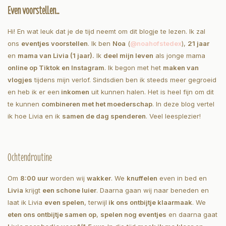
Even voorstellen..
Hi! En wat leuk dat je de tijd neemt om dit blogje te lezen. Ik zal
ons
eventjes voorstellen
. Ik ben
Noa
(
@noahofstedex
),
21 jaar
en
mama van Livia (1 jaar).
Ik
deel mijn leven
als jonge mama
online op Tiktok en Instagram
. Ik begon met het
maken van
vlogjes
tijdens mijn verlof. Sindsdien ben ik steeds meer gegroeid
en heb ik er een
inkomen
uit kunnen halen. Het is heel fijn om dit
te kunnen
combineren met het moederschap
. In deze blog vertel
ik hoe Livia en ik
samen de dag spenderen
. Veel leesplezier!
Ochtendroutine
Om
8:00 uur
worden wij
wakker
. We
knuffelen
even in bed en
Livia
krijgt
een schone luier
. Daarna gaan wij naar beneden en
laat ik Livia
even spelen
, terwijl
ik ons ontbijtje klaarmaak
. We
eten ons ontbijtje samen op
,
spelen nog eventjes
en daarna gaat