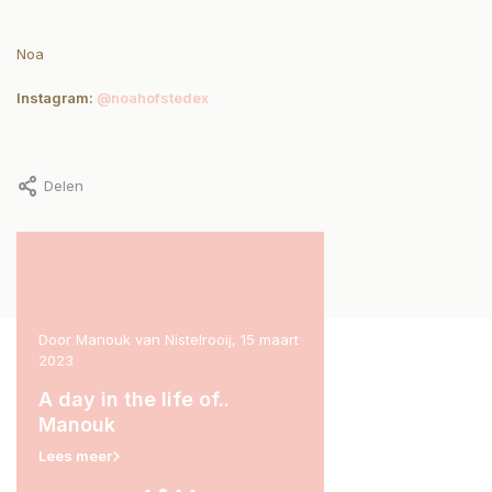
Noa
Instagram:
@noahofstedex
Delen
maart
Door Marit Stam, 31 januari 2023
Door Marissa Ros, 29 nov
A day in the life of.. Marit
A day in the life of.
Marissa
Lees meer
Lees meer