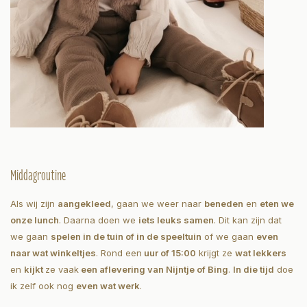
Middagroutine
Als wij zijn
aangekleed
, gaan we weer naar
beneden
en
eten we
onze lunch
. Daarna doen we
iets leuks samen
. Dit kan zijn dat
we gaan
spelen in de tuin of in de speeltuin
of we gaan
even
naar wat winkeltjes
. Rond een
uur of 15:00
krijgt ze
wat lekkers
en
kijkt
ze vaak
een aflevering van Nijntje of Bing
.
In die tijd
doe
ik zelf ook nog
even wat werk
.