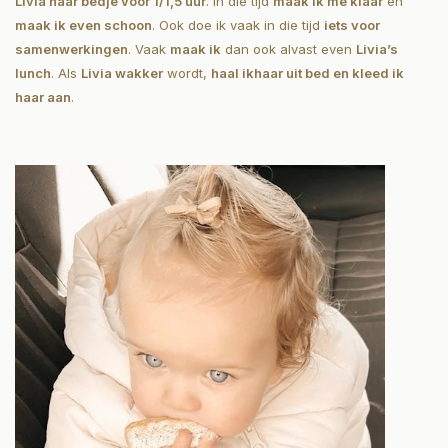
Livia naar bedje voor 1/1,5 uur
. In die tijd
maak ik me klaar
en
maak ik even schoon
. Ook doe ik vaak in die tijd
iets voor
samenwerkingen
. Vaak
maak ik
dan ook alvast even
Livia’s
lunch
. Als
Livia wakker
wordt,
haal ik
haar uit bed en kleed ik
haar aan
.