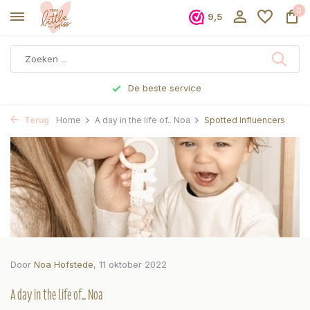
0
9,5
Voor 17 uur besteld, dezelfde dag verzonden
Terug
Home
A day in the life of.. Noa
Spotted Influencers
Door
Noa Hofstede
, 11 oktober 2022
A day in the life of.. Noa