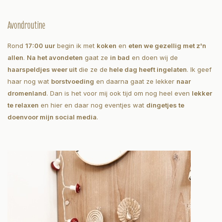
Avondroutine
Rond
17:00 uur
begin ik met
koken
en
eten we gezellig met z'n
allen
.
Na het avondeten
gaat ze
in bad
en doen wij de
haarspeldjes weer uit
die ze de
hele dag heeft ingelaten
. Ik geef
haar nog wat
borstvoeding
en daarna gaat ze lekker
naar
dromenland
. Dan is het voor mij ook tijd om nog heel even
lekker
te relaxen
en hier en daar nog eventjes wat
dingetjes te
doen
voor mijn social media
.